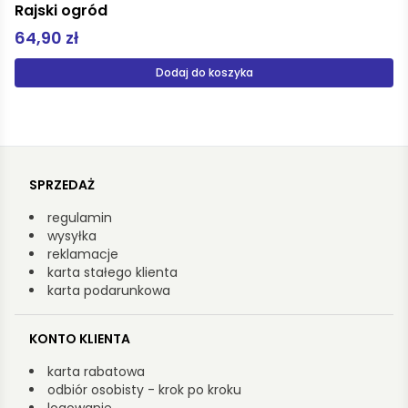
Opowieści z Narnii Książę Kaspian
19,00 zł
Produkt niedostępny
SPRZEDAŻ
regulamin
wysyłka
reklamacje
karta stałego klienta
karta podarunkowa
KONTO KLIENTA
karta rabatowa
odbiór osobisty - krok po kroku
logowanie