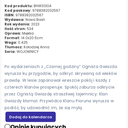
Kod produktu:
BHW31304
Kod paskowy:
9788382032567
ISBN:
9788382032567
Wydawca:
Nowa Baśń
Rok wydania:
2023
Ilość stron:
534
Oprawa:
Miękka
Format:
14.0x20.5cm
Waga:
0.425
Tłumacz:
Kołodziej Anna
Seria:
WOJOWNICY
Po wydarzeniach z „Czarnej godziny” Ognista Gwiazda
wyrusza ku przygodzie, by odkryć skrywaną od wieków
prawdę. W lesie zapanował wreszcie pokój i każdy z
czterech klanów prosperuje. Spokój zaburza odkrycie
przez Ognistą Gwiazdę straszliwej tajemnicy: Klan
Gwiazdy kłamał. Przywódca Klanu Pioruna wyrusza w
podróż, by udowodnić im, że się mylą.
Opinie kupujących