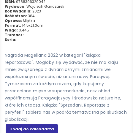
ISBN:
9788396329042
Wydawca:
Wojciech Ganczarek
Rok wydania:
2023
Ilość stron:
384
Oprawa:
Miękka
Format:
14.5x21.0cm
Waga:
0.445
Tłumacz:
Seria:
Nagroda Magellana 2022 w kategorii "książka
reportażowa". Mogłoby się wydawać, że nie ma kraju
mniej związanego z dynamicznymi zmianami we
współczesnym świecie, niż anonimowy Paragwaj.
Tymczasem za każdym razem, gdy kupujemy
przecenione mięso w supermarkecie, nasz obiad
współfinansują Paragwajczycy i środowisko naturalne,
które ich otacza. Książka "Sprzedani. Reportaże z
peryferii" zabiera nas w podróż tematyczna po skutkach
globalizacji.