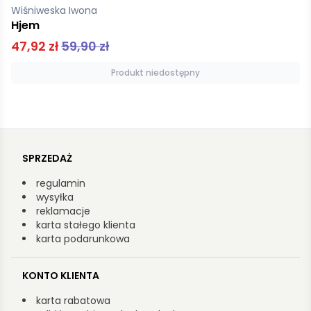
Chylaszek Urszula
Kanska Miłość na Wyspach Owczych
44,90 zł
Dodaj do koszyka
SPRZEDAŻ
regulamin
wysyłka
reklamacje
karta stałego klienta
karta podarunkowa
KONTO KLIENTA
karta rabatowa