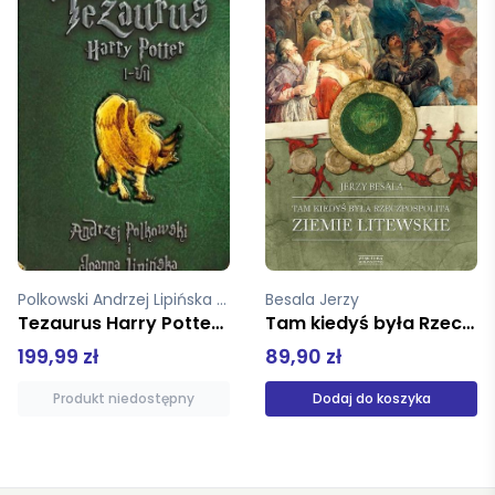
Besala Jerzy
Collins Jim
Tam kiedyś była Rzeczpospolita. Ziemie litewskie
Od dobrego do wielkiego
89,90 zł
64,90 zł
Dodaj do koszyka
Produkt niedostępny