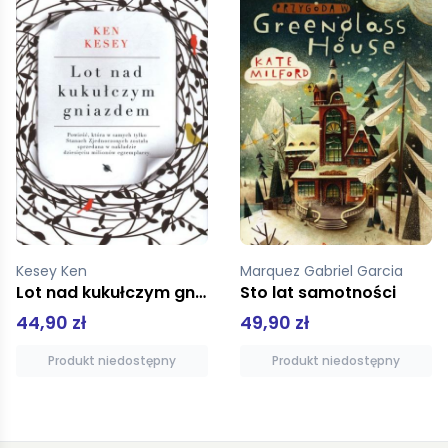
Marquez Gabriel Garcia
Badescu Ramona,Chaud Benjamin
Sto lat samotności
Pomelo i wielka przygoda
49,90 zł
27,92 zł
34,90 zł
Produkt niedostępny
Dodaj do koszyka