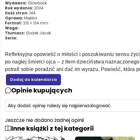
Wydawca:
Glowbook
Rok wydania:
2024
Ilość stron:
144
Oprawa:
Miękka
Format:
213 × 134 mm
Waga:
Tłumacz:
Godek Jacek
Seria:
Refleksyjna opowieść o miłości i poszukiwaniu sensu życi
po nagłej śmierci ojca – z tłem dzieciństwa naznaczonego
potrafi sobie poradzić ani dać im wyrazu. Powieść, która p
Opinie kupujących
Aby dodać opinię należy się najpierw
zalogować
Jeszcze nie dodano żadnej opinii
Inne książki z tej kategorii