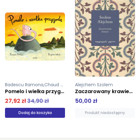
Alejchem Szolem
Polkowski Andrzej Lipińska Joanna
Zaczarowany krawiec i inne humoreski
Tezaurus Harry Potter I-VII
50,00 zł
199,99 zł
Produkt niedostępny
Produkt niedostępny