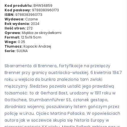
Kod produktu:
BHW34859
Kod paskowy:
9788383960173
ISBN:
9788383960173
Wydawca:
Czarne
Rok wydania:
2024
Ilość stron:
272
Oprawa:
Miękka ze skrzydełkami
Format:
12.5x19.5cm
Waga:
0.25
Tłumacz:
Kopacki Andrzej
Seria:
SULINA
Sbarramento di Brennero, fortyfikacje na przełęczy
Brenner przy granicy austriacko-włoskiej. 6 kwietnia 1947
roku u wejścia do bunkra znaleziono tam zwłoki
mężczyzny. Śledztwo pozwala ustalić jego prawdziwą
tożsamość: to dr Gerhard Bast, urodzony w 1911 roku w
Gottschee, Sturmbannführer SS, członek gestapo,
zbrodniarz wojenny, poszukiwany listem gończym przez
policję w Linzu. Ojciec Martina Pollacka. W opowieściach
autora jak w soczewce skupia się historia Europy w
pierwszej połowie XX wieku. Martin Pollack zabiera nas w