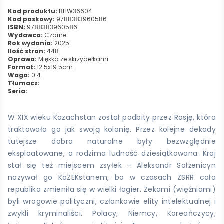
Kod produktu:
BHW36604
Kod paskowy:
9788383960586
ISBN:
9788383960586
Wydawca:
Czarne
Rok wydania:
2025
Ilość stron:
448
Oprawa:
Miękka ze skrzydełkami
Format:
12.5x19.5cm
Waga:
0.4
Tłumacz:
Seria:
W XIX wieku Kazachstan został podbity przez Rosję, która
traktowała go jak swoją kolonię. Przez kolejne dekady
tutejsze dobra naturalne były bezwzględnie
eksploatowane, a rodzima ludność dziesiątkowana. Kraj
stał się też miejscem zsyłek – Aleksandr Sołżenicyn
nazywał go KaZEKstanem, bo w czasach ZSRR cała
republika zmieniła się w wielki łagier. Zekami (więźniami)
byli wrogowie polityczni, członkowie elity intelektualnej i
zwykli kryminaliści. Polacy, Niemcy, Koreańczycy,