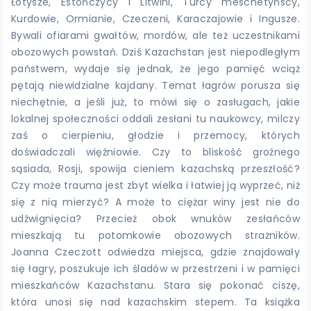
Łotysze, Estończycy i Litwini, Turcy meschetyńscy,
Kurdowie, Ormianie, Czeczeni, Karaczajowie i Ingusze.
Bywali ofiarami gwałtów, mordów, ale też uczestnikami
obozowych powstań. Dziś Kazachstan jest niepodległym
państwem, wydaje się jednak, że jego pamięć wciąż
pętają niewidzialne kajdany. Temat łagrów porusza się
niechętnie, a jeśli już, to mówi się o zasługach, jakie
lokalnej społeczności oddali zesłani tu naukowcy, milczy
zaś o cierpieniu, głodzie i przemocy, których
doświadczali więźniowie. Czy to bliskość groźnego
sąsiada, Rosji, spowija cieniem kazachską przeszłość?
Czy może trauma jest zbyt wielka i łatwiej ją wyprzeć, niż
się z nią mierzyć? A może to ciężar winy jest nie do
udźwignięcia? Przecież obok wnuków zesłańców
mieszkają tu potomkowie obozowych strażników.
Joanna Czeczott odwiedza miejsca, gdzie znajdowały
się łagry, poszukuje ich śladów w przestrzeni i w pamięci
mieszkańców Kazachstanu. Stara się pokonać ciszę,
która unosi się nad kazachskim stepem. Ta książka