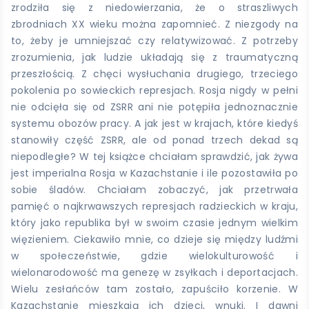
zrodziła się z niedowierzania, że o straszliwych
zbrodniach XX wieku można zapomnieć. Z niezgody na
to, żeby je umniejszać czy relatywizować. Z potrzeby
zrozumienia, jak ludzie układają się z traumatyczną
przeszłością. Z chęci wysłuchania drugiego, trzeciego
pokolenia po sowieckich represjach. Rosja nigdy w pełni
nie odcięła się od ZSRR ani nie potępiła jednoznacznie
systemu obozów pracy. A jak jest w krajach, które kiedyś
stanowiły część ZSRR, ale od ponad trzech dekad są
niepodległe? W tej książce chciałam sprawdzić, jak żywa
jest imperialna Rosja w Kazachstanie i ile pozostawiła po
sobie śladów. Chciałam zobaczyć, jak przetrwała
pamięć o najkrwawszych represjach radzieckich w kraju,
który jako republika był w swoim czasie jednym wielkim
więzieniem. Ciekawiło mnie, co dzieje się między ludźmi
w społeczeństwie, gdzie wielokulturowość i
wielonarodowość ma genezę w zsyłkach i deportacjach.
Wielu zesłańców tam zostało, zapuściło korzenie. W
Kazachstanie mieszkają ich dzieci, wnuki. I dawni