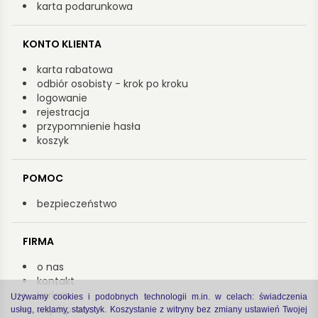
karta podarunkowa
KONTO KLIENTA
karta rabatowa
odbiór osobisty - krok po kroku
logowanie
rejestracja
przypomnienie hasła
koszyk
POMOC
bezpieczeństwo
FIRMA
o nas
kontakt
kariera
Używamy cookies i podobnych technologii m.in. w celach: świadczenia
współpraca
usług, reklamy, statystyk. Koszystanie z witryny bez zmiany ustawień Twojej