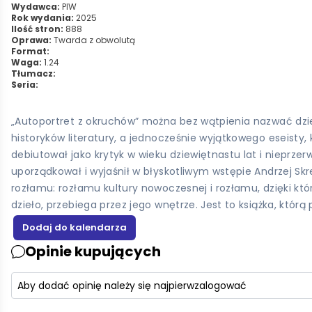
Wydawca:
PIW
Rok wydania:
2025
Ilość stron:
888
Oprawa:
Twarda z obwolutą
Format:
Waga:
1.24
Tłumacz:
Seria:
„Autoportret z okruchów” można bez wątpienia nazwać dzie
historyków literatury, a jednocześnie wyjątkowego eseisty
debiutował jako krytyk w wieku dziewiętnastu lat i nieprzer
uporządkował i wyjaśnił w błyskotliwym wstępie Andrzej Sk
rozłamu: rozłamu kultury nowoczesnej i rozłamu, dzięki któr
dzieło, przebiega przez jego wnętrze. Jest to książka, którą 
Opinie kupujących
Aby dodać opinię należy się najpierw
zalogować