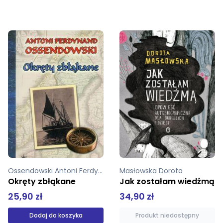
Masłowska Dorota
Mąkosa Zofia
Jak zostałam wiedźmą
Wendyjska winnica Dolina nadziei
34,90 zł
39,90 zł
Produkt niedostępny
Produkt niedostępny