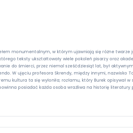
łem monumentalnym, w którym ujawniają się różne twarze jedn
, którego teksty ukształtowały wiele pokoleń pisarzy oraz ak
wanie do śmierci, przez niemal sześćdziesiąt lat, był aktywny
rendo. W ujęciu profesora Skrendy, między innymi, nazwisko 
emu kultura ta się wyłoniła; rozłamu, który Burek opisywał w 
powinna posiadać każda osoba wrażliwa na historię literatury pol