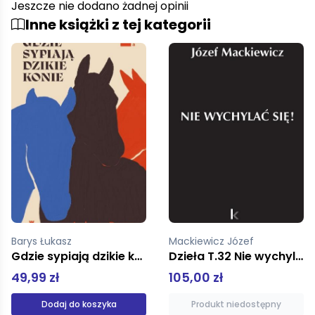
Jeszcze nie dodano żadnej opinii
Inne książki z tej kategorii
Mackiewicz Józef
Ossendowski Antoni Ferdynand
Dzieła T.32 Nie wychylać się!
Okręty zbłąkane
105,00 zł
25,90 zł
Produkt niedostępny
Dodaj do koszyka