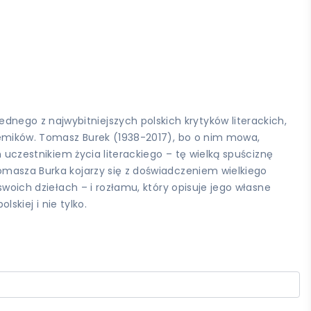
ego z najwybitniejszych polskich krytyków literackich,
ademików. Tomasz Burek (1938-2017), bo o nim mowa,
m uczestnikiem życia literackiego – tę wielką spuściznę
Tomasza Burka kojarzy się z doświadczeniem wielkiego
swoich dziełach – i rozłamu, który opisuje jego własne
skiej i nie tylko.