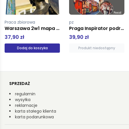
pz
Praca zbiorowa
Praga Inspirator podróżniczy
Małopolska Południowa 1:100 000
39,90 zł
14,00 zł
Produkt niedostępny
Dodaj do koszyka
SPRZEDAŻ
regulamin
wysyłka
reklamacje
karta stałego klienta
karta podarunkowa