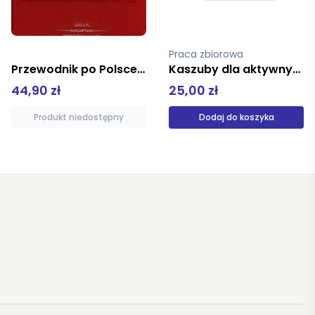
Praca zbiorowa
1:55 000
Kaszuby dla aktywnych mapa turystyczna 1:100 000 wodoodporna
Leszno region część wschodnia mapa rowerowa 1:55 000 papier top mapa
25,00 zł
8,50 zł
Dodaj do koszyka
Dodaj do koszyka