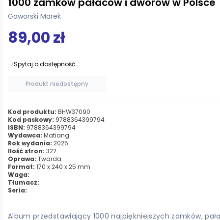
1000 zamków pałaców i dworów w Polsce
Gaworski Marek
89,00 zł
Spytaj o dostępność
Produkt niedostępny
Kod produktu:
BHW37090
Kod paskowy:
9788364399794
ISBN:
9788364399794
Wydawca:
Matiang
Rok wydania:
2025
Ilość stron:
322
Oprawa:
Twarda
Format:
170 x 240 x 25 mm
Waga:
Tłumacz:
Seria:
Album przedstawiający 1000 najpiękniejszych zamków, pał