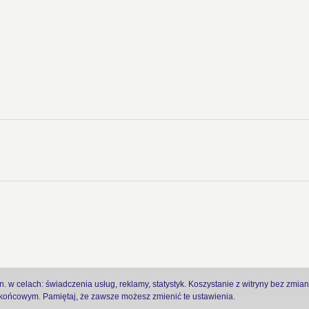
 w celach: świadczenia usług, reklamy, statystyk. Koszystanie z witryny bez zmia
ońcowym. Pamiętaj, że zawsze możesz zmienić te ustawienia.