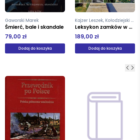
Kajzer Leszek, Kołodziejski Stanisław, Salm Jan, Gaworski Marek
Gaworski Marek
Leksykon zamków w Polsce
Śmierć, bale i skandale
189,00 zł
79,00 zł
Dodaj do koszyka
Dodaj do koszyka