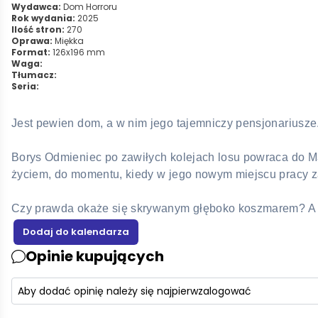
Wydawca:
Dom Horroru
Rok wydania:
2025
Ilość stron:
270
Oprawa:
Miękka
Format:
126x196 mm
Waga:
Tłumacz:
Seria:
Jest pewien dom, a w nim jego tajemniczy pensjonariusze. 
Borys Odmieniec po zawiłych kolejach losu powraca do M
życiem, do momentu, kiedy w jego nowym miejscu pracy z
Czy prawda okaże się skrywanym głęboko koszmarem? A m
Opinie kupujących
Aby dodać opinię należy się najpierw
zalogować