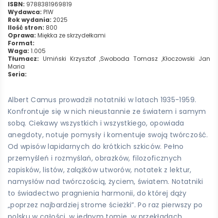
ISBN:
9788381969819
Wydawca:
PIW
Rok wydania:
2025
Ilość stron:
800
Oprawa:
Miękka ze skrzydełkami
Format:
Waga:
1.005
Tłumacz:
Umiński Krzysztof ,Swoboda Tomasz ,Kłoczowski Jan
Maria
Seria:
Albert Camus prowadził notatniki w latach 1935-1959.
Konfrontuje się w nich nieustannie ze światem i samym
sobą. Ciekawy wszystkich i wszystkiego, opowiada
anegdoty, notuje pomysły i komentuje swoją twórczość.
Od wpisów lapidarnych do krótkich szkiców. Pełno
przemyśleń i rozmyślań, obrazków, filozoficznych
zapisków, listów, zalążków utworów, notatek z lektur,
namysłów nad twórczością, życiem, światem. Notatniki
to świadectwo pragnienia harmonii, do której dąży
„poprzez najbardziej strome ścieżki”. Po raz pierwszy po
polsku w całości, w jednym tomie, w przekładach