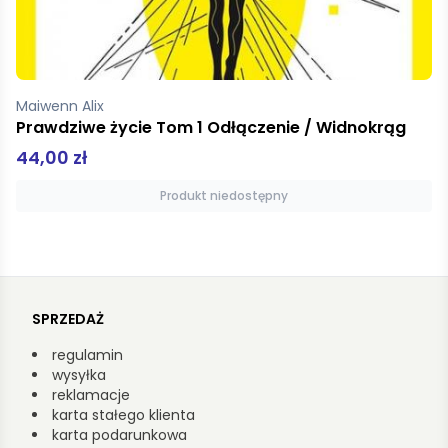
Karinthy Frigyes
Podróż wokół mojej czaszki
45,00 zł
Dodaj do koszyka
SPRZEDAŻ
regulamin
wysyłka
reklamacje
karta stałego klienta
karta podarunkowa