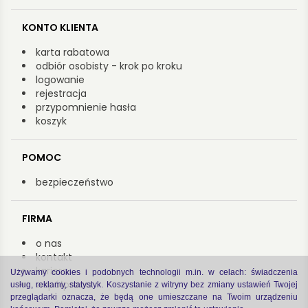
KONTO KLIENTA
karta rabatowa
odbiór osobisty - krok po kroku
logowanie
rejestracja
przypomnienie hasła
koszyk
POMOC
bezpieczeństwo
FIRMA
o nas
kontakt
kariera
Używamy cookies i podobnych technologii m.in. w celach: świadczenia
współpraca
usług, reklamy, statystyk. Koszystanie z witryny bez zmiany ustawień Twojej
przeglądarki oznacza, że będą one umieszczane na Twoim urządzeniu