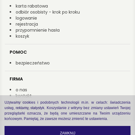
karta rabatowa
odbiór osobisty - krok po kroku
logowanie
rejestracja
przypomnienie hasła
koszyk
POMOC
bezpieczeństwo
FIRMA
o nas
kontakt
kariera
Używamy cookies i podobnych technologii m.in. w celach: świadczenia
współpraca
usług, reklamy, statystyk. Koszystanie z witryny bez zmiany ustawień Twojej
przeglądarki oznacza, że będą one umieszczane na Twoim urządzeniu
końcowym. Pamiętaj, że zawsze możesz zmienić te ustawienia.
Copyright by Arsenał 2022
zastrzeżenia prawne
|
polityka prywatności
ZAMKNIJ