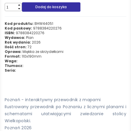
Dodaj do koszyka
Kod produktu:
BHW44051
Kod paskowy:
9788384220276
ISBN:
9788384220276
Wydawca:
Plan
Rok wydania:
2026
Ilość stron:
72
Oprawa:
Miękka ze skrzydełkami
Format:
110x190mm
Waga:
Tłumacz:
Seria:
Poznań - interaktywny przewodnik z mapami
Ilustrowany przewodnik po Poznaniu z licznymi planami i
schematami ułatwiającymi zwiedzanie stolicy
Wielkopolski.
Poznań 2026