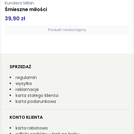
Suskind Patrick
Pachnidło
49,99 zł
Produkt niedostępny
SPRZEDAŻ
regulamin
wysyłka
reklamacje
karta stałego klienta
karta podarunkowa
KONTO KLIENTA
karta rabatowa
odbiór osobisty - krok po kroku