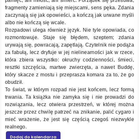
pamięć, ani miłość, ani śmierć. Porządek się przesuwa,
fragmenty zamieniają się miejscami, sens pęka. Zdania
zaczynają się jak opowieści, a kończą jak urwane myśli
albo nie kończą się wcale.
Rozpadowi ulega również język. Nie tyle opowiada, co
rozmontowuje. Staje się błędem, szeptem; zdania
urywają się, powracają, zapętlają. Czytelnik nie podąża
za fabułą, lecz dryfuje w jej nielinearności jak w rzece,
która zbiera wszystko: okruchy codzienności, śmieci,
resztki szczęścia, martwe zwierzęta, a nawet Buddę,
który skacze z mostu i przeprasza komara za to, że go
obudził.
To świat, w którym rozpad nie jest końcem, lecz formą
trwania. Ta książka nie zamyka się i nie prowadzi do
rozwiązania, lecz otwiera przestrzeń, w której można
jeszcze przez chwilę patrzeć na znikanie, palić cygaro i
mieć wrażenie, że jest się częścią czegoś niezwykle
realnego.