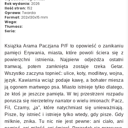
Rok wydania:
2026
Ilość stron:
152
Oprawa:
Twarda
Format:
202x130x15 mm
Waga:
Tłumacz:
Seria:
Książka Arama Paczjana P/F to opowieść o zanikaniu
pamięci Erywania, miasta, które powoli ściera się z
powierzchni istnienia. Najpierw odjeżdża ostatni
tramwaj, potem zamknięta zostaje rzeka Getar.
Wszystko zaczyna topnieć: ulice, koty, modlitwy, wojna,
język. Kawiarnia wciąż podaje kawę, a bohater miesza
ją ogonem martwego psa. Miasto istnieje tylko dlatego,
że ktoś je jeszcze pamięta. W tej przestrzeni rozpadu
porusza się nierzetelny narrator o wielu imionach: Pacz,
Fil, Czarny, „ja”, które natychmiast się unieważniają.
Pisze, by istnieć i istnieje tylko wtedy, gdy pisze. Gdy
milknie, znika. Tu nic nie jest pewne: ani ciało, ani