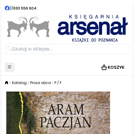
//
693 556 604
KOSZYK
Katalog
Proza obca
P / F