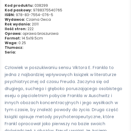
Kod produktu:
038299
Kod paskowy:
9788375540765
ISBN:
978-83-7554-076-5
Wydawca:
Czarna Owca
Rok wydania:
2011
Ilość stron:
222
Oprawa:
oprawa broszurowa
Format:
14.5x19.5cm
Waga:
0.25
Tłumacz:
Seria:
Człowiek w poszukiwaniu sensu Viktora E. Frankla to
jedna z najbardziej wpływowych książek w literaturze
psychiatrycznej od czasu Freuda. Zaczyna się od
długiego, suchego i głęboko poruszającego osobistego
eseju o pięcioletnim pobycie Frankla w Auschwitz i
innych obozach koncentracyjnych i jego wysiłkach w
tym czasie, by znaleźć powody do życia. Druga część
książki opisuje metody psychoterapeutyczne, które
Frankl opracował jako pierwszy na bazie swoich
doświadczeń z obozów. Freud uważał, że życiem