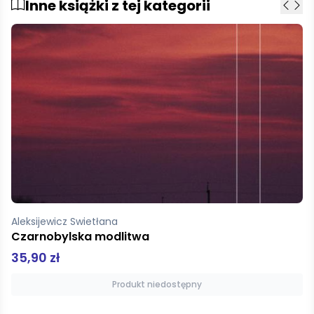
Inne książki z tej kategorii
Aleksijewicz Swietłana
Czarnobylska modlitwa
35,90 zł
Produkt niedostępny