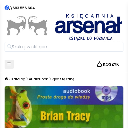
//
693 556 604
KOSZYK
Katalog
AudioBooki
Zjedz tę żabę