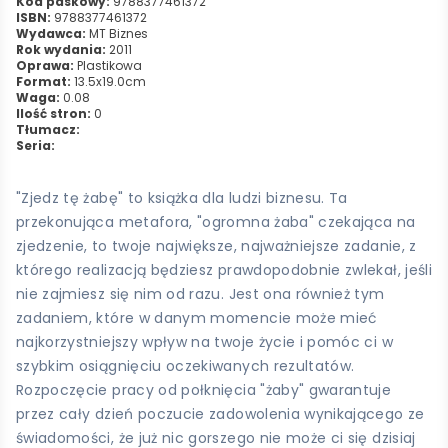
Kod paskowy:
9788377461372
ISBN:
9788377461372
Wydawca:
MT Biznes
Rok wydania:
2011
Oprawa:
Plastikowa
Format:
13.5x19.0cm
Waga:
0.08
Ilość stron:
0
Tłumacz:
Seria:
"Zjedz tę żabę" to książka dla ludzi biznesu. Ta
przekonująca metafora, "ogromna żaba" czekająca na
zjedzenie, to twoje największe, najważniejsze zadanie, z
którego realizacją będziesz prawdopodobnie zwlekał, jeśli
nie zajmiesz się nim od razu. Jest ona również tym
zadaniem, które w danym momencie może mieć
najkorzystniejszy wpływ na twoje życie i pomóc ci w
szybkim osiągnięciu oczekiwanych rezultatów.
Rozpoczęcie pracy od połknięcia "żaby" gwarantuje
przez cały dzień poczucie zadowolenia wynikającego ze
świadomości, że już nic gorszego nie może ci się dzisiaj