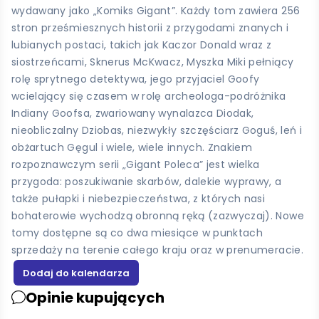
wydawany jako „Komiks Gigant”. Każdy tom zawiera 256
stron prześmiesznych historii z przygodami znanych i
lubianych postaci, takich jak Kaczor Donald wraz z
siostrzeńcami, Sknerus McKwacz, Myszka Miki pełniący
rolę sprytnego detektywa, jego przyjaciel Goofy
wcielający się czasem w rolę archeologa-podróżnika
Indiany Goofsa, zwariowany wynalazca Diodak,
nieobliczalny Dziobas, niezwykły szczęściarz Goguś, leń i
obżartuch Gęgul i wiele, wiele innych. Znakiem
rozpoznawczym serii „Gigant Poleca” jest wielka
przygoda: poszukiwanie skarbów, dalekie wyprawy, a
także pułapki i niebezpieczeństwa, z których nasi
bohaterowie wychodzą obronną ręką (zazwyczaj). Nowe
tomy dostępne są co dwa miesiące w punktach
sprzedaży na terenie całego kraju oraz w prenumeracie.
Opinie kupujących