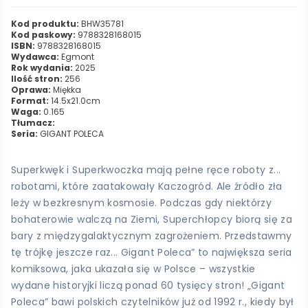
Kod produktu:
BHW35781
Kod paskowy:
9788328168015
ISBN:
9788328168015
Wydawca:
Egmont
Rok wydania:
2025
Ilość stron:
256
Oprawa:
Miękka
Format:
14.5x21.0cm
Waga:
0.165
Tłumacz:
Seria:
GIGANT POLECA
Superkwęk i Superkwoczka mają pełne ręce roboty z...
robotami, które zaatakowały Kaczogród. Ale źródło zła
leży w bezkresnym kosmosie. Podczas gdy niektórzy
bohaterowie walczą na Ziemi, Superchłopcy biorą się za
bary z międzygalaktycznym zagrożeniem. Przedstawmy
tę trójkę jeszcze raz... Gigant Poleca” to największa seria
komiksowa, jaka ukazała się w Polsce – wszystkie
wydane historyjki liczą ponad 60 tysięcy stron! „Gigant
Poleca” bawi polskich czytelników już od 1992 r., kiedy był