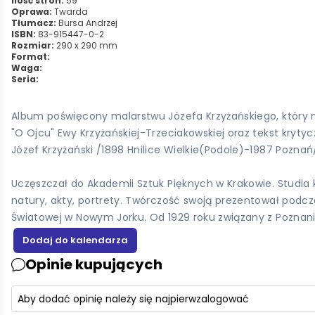
Ilość stron:
59
Oprawa:
Twarda
Tłumacz:
Bursa Andrzej
ISBN:
83-915447-0-2
Rozmiar:
290 x 290 mm
Format:
Waga:
Seria:
Album poświęcony malarstwu Józefa Krzyżańskiego, który n
"O Ojcu" Ewy Krzyżańskiej-Trzeciakowskiej oraz tekst krytyc
Józef Krzyżański /1898 Hnilice Wielkie(Podole)-1987 Poznań
Uczęszczał do Akademii Sztuk Pięknych w Krakowie. Studia k
natury, akty, portrety. Twórczość swoją prezentował podcz
Światowej w Nowym Jorku. Od 1929 roku związany z Pozna
Opinie kupujących
Aby dodać opinię należy się najpierw
zalogować