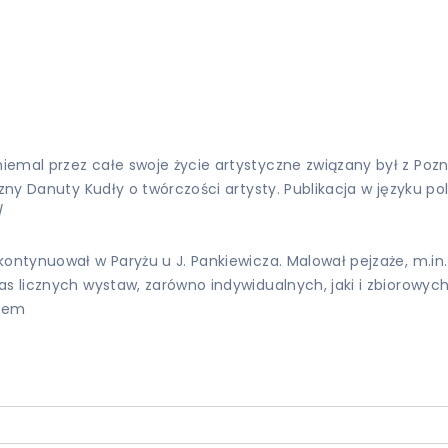
iemal przez całe swoje życie artystyczne związany był z Po
zny Danuty Kudły o twórczości artysty. Publikacja w języku pol
/
ontynuował w Paryżu u J. Pankiewicza. Malował pejzaże, m.in.
as licznych wystaw, zarówno indywidualnych, jaki i zbiorowy
niem