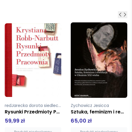
Zychowicz Jesicca
Pomian Krzysztof
Sztuka, feminizm i rewolucje w Ukrainie XXI wieku
Muzeum. Historia Światowa. Tom 3
65,00 zł
150,00 zł
Produkt niedostępny
Produkt niedostępny