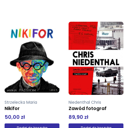
Niedenthal Chris
redJarecka dorota siedlecka Wanda
Zawód fotograf
Rysunki Przedmioty Pracownia
89,90 zł
59,99 zł
Dodaj do koszyka
Produkt niedostępny