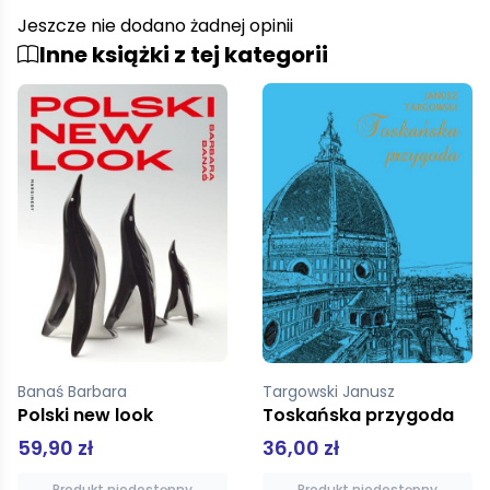
Jeszcze nie dodano żadnej opinii
Inne książki z tej kategorii
Targowski Janusz
Strzelecka Maria
Toskańska przygoda
Nikifor
36,00 zł
50,00 zł
Produkt niedostępny
Dodaj do koszyka