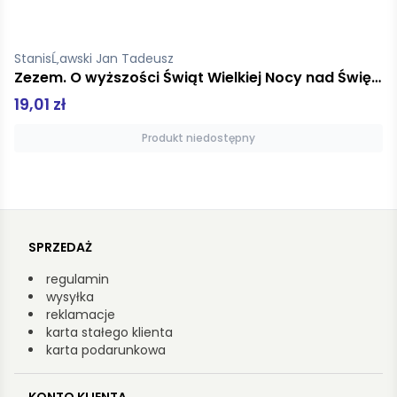
StanisĹ‚awski Jan Tadeusz
Zezem. O wyższości Świąt Wielkiej Nocy nad Świętami Bożego Narodzenia
19,01 zł
Produkt niedostępny
SPRZEDAŻ
regulamin
wysyłka
reklamacje
karta stałego klienta
karta podarunkowa