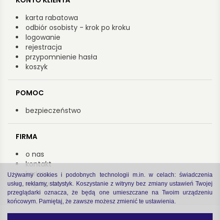
KONTO KLIENTA
karta rabatowa
odbiór osobisty - krok po kroku
logowanie
rejestracja
przypomnienie hasła
koszyk
POMOC
bezpieczeństwo
FIRMA
o nas
kontakt
kariera
Używamy cookies i podobnych technologii m.in. w celach: świadczenia
współpraca
usług, reklamy, statystyk. Koszystanie z witryny bez zmiany ustawień Twojej
przeglądarki oznacza, że będą one umieszczane na Twoim urządzeniu
końcowym. Pamiętaj, że zawsze możesz zmienić te ustawienia.
Copyright by Arsenał 2022