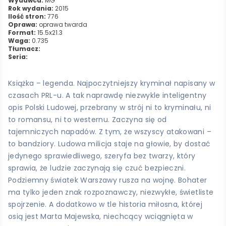
Wydawca:
MG
Rok wydania:
2015
Ilość stron:
776
Oprawa:
oprawa twarda
Format:
15.5x21.3
Waga:
0.735
Tłumacz:
Seria:
Książka – legenda. Najpoczytniejszy kryminał napisany w
czasach PRL-u. A tak naprawdę niezwykle inteligentny
opis Polski Ludowej, przebrany w strój ni to kryminału, ni
to romansu, ni to westernu. Zaczyna się od
tajemniczych napadów. Z tym, że wszyscy atakowani –
to bandziory. Ludowa milicja staje na głowie, by dostać
jedynego sprawiedliwego, szeryfa bez twarzy, który
sprawia, że ludzie zaczynają się czuć bezpieczni.
Podziemny światek Warszawy rusza na wojnę. Bohater
ma tylko jeden znak rozpoznawczy, niezwykłe, świetliste
spojrzenie. A dodatkowo w tle historia miłosna, której
osią jest Marta Majewska, niechcący wciągnięta w