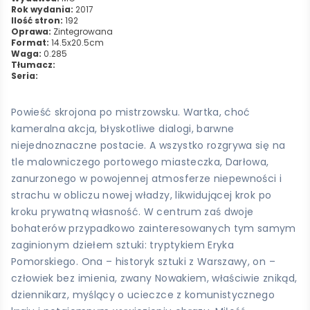
Rok wydania:
2017
Ilość stron:
192
Oprawa:
Zintegrowana
Format:
14.5x20.5cm
Waga:
0.285
Tłumacz:
Seria:
Powieść skrojona po mistrzowsku. Wartka, choć
kameralna akcja, błyskotliwe dialogi, barwne
niejednoznaczne postacie. A wszystko rozgrywa się na
tle malowniczego portowego miasteczka, Darłowa,
zanurzonego w powojennej atmosferze niepewności i
strachu w obliczu nowej władzy, likwidującej krok po
kroku prywatną własność. W centrum zaś dwoje
bohaterów przypadkowo zainteresowanych tym samym
zaginionym dziełem sztuki: tryptykiem Eryka
Pomorskiego. Ona – historyk sztuki z Warszawy, on –
człowiek bez imienia, zwany Nowakiem, właściwie znikąd,
dziennikarz, myślący o ucieczce z komunistycznego