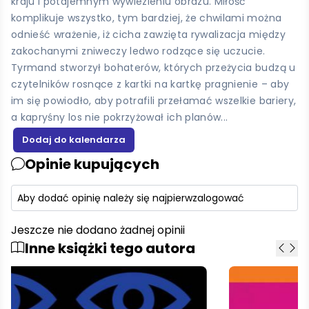
kraju i potajemnym wywiezieniu obrazu. Miłość
komplikuje wszystko, tym bardziej, że chwilami można
odnieść wrażenie, iż cicha zawzięta rywalizacja między
zakochanymi zniweczy ledwo rodzące się uczucie.
Tyrmand stworzył bohaterów, których przeżycia budzą u
czytelników rosnące z kartki na kartkę pragnienie – aby
im się powiodło, aby potrafili przełamać wszelkie bariery,
a kapryśny los nie pokrzyżował ich planów...
Opinie kupujących
Aby dodać opinię należy się najpierw
zalogować
Jeszcze nie dodano żadnej opinii
Inne książki tego autora