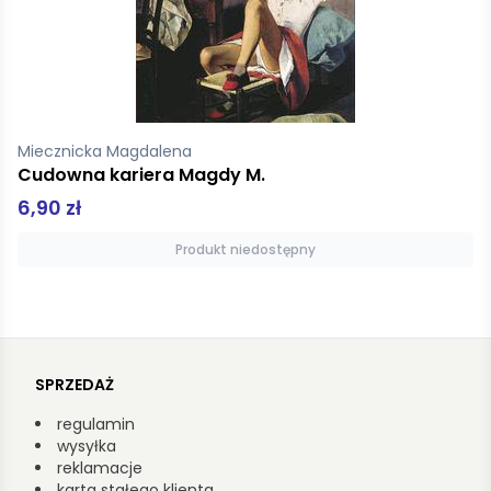
Gołębiewska Ilona
Twoja tajemnica Pocket
13,00 zł
Dodaj do koszyka
SPRZEDAŻ
regulamin
wysyłka
reklamacje
karta stałego klienta