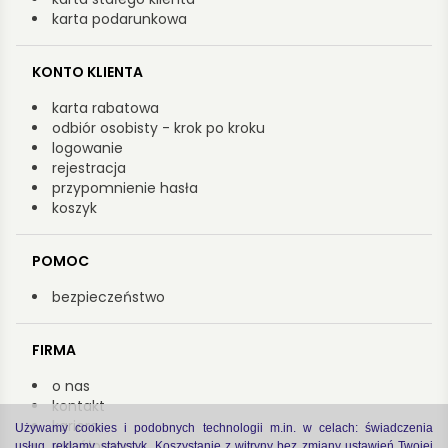
karta podarunkowa
KONTO KLIENTA
karta rabatowa
odbiór osobisty - krok po kroku
logowanie
rejestracja
przypomnienie hasła
koszyk
POMOC
bezpieczeństwo
FIRMA
o nas
kontakt
kariera
Używamy cookies i podobnych technologii m.in. w celach: świadczenia
współpraca
usług, reklamy, statystyk. Koszystanie z witryny bez zmiany ustawień Twojej