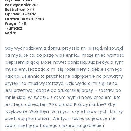
Wydawca:
MG
Rok wydania:
2021
Ilość stron:
370
Oprawa:
Twarda
Format:
14.5x20.5cm
Waga:
0.45
Tłumacz:
Seria:
Gdy wychodziłem z domu, przyszło mi ni stąd, ni zowąd
na myśl, że to, co piszę w dzienniku, może mieć wartość
nieprzemijającą. Może nawet doniosłą. Już kiedyś o tym
myślałem, lecz zdało mi się robieniem z siebie samego
balona. Dziennik to psychiczne odprężenie na prywatny
użytek i to musi wystarczyć. Dziś wydało mi się, że to,
jeśli przetrwa i dotrze do drukarskiej prasy – zostawi po
mnie ślad. W związku z czym wynikł nowy problem: kto
jest tego adresatem? Po prostu Polacy i ludzie? Zbyt
ryzykowne. Wolałbym za mych czytelników tych, którzy
przetrwają komunizm. Ale tych także, co jeszcze nie
zapomnieli jego trupiego ciężaru na grzbiecie i