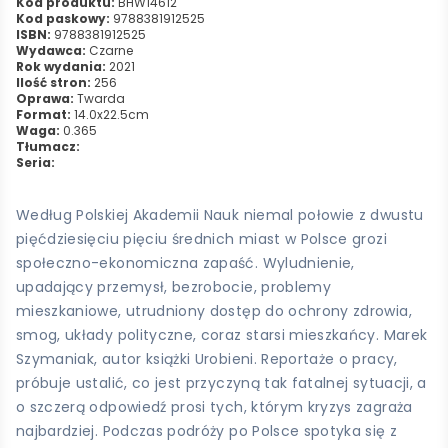
Kod produktu:
BHW14612
Kod paskowy:
9788381912525
ISBN:
9788381912525
Wydawca:
Czarne
Rok wydania:
2021
Ilość stron:
256
Oprawa:
Twarda
Format:
14.0x22.5cm
Waga:
0.365
Tłumacz:
Seria:
Według Polskiej Akademii Nauk niemal połowie z dwustu
pięćdziesięciu pięciu średnich miast w Polsce grozi
społeczno-ekonomiczna zapaść. Wyludnienie,
upadający przemysł, bezrobocie, problemy
mieszkaniowe, utrudniony dostęp do ochrony zdrowia,
smog, układy polityczne, coraz starsi mieszkańcy. Marek
Szymaniak, autor książki Urobieni. Reportaże o pracy,
próbuje ustalić, co jest przyczyną tak fatalnej sytuacji, a
o szczerą odpowiedź prosi tych, którym kryzys zagraża
najbardziej. Podczas podróży po Polsce spotyka się z