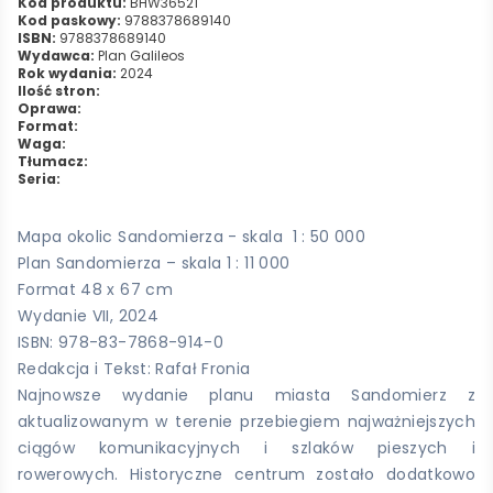
Kod produktu:
BHW36521
Kod paskowy:
9788378689140
ISBN:
9788378689140
Wydawca:
Plan Galileos
Rok wydania:
2024
Ilość stron:
Oprawa:
Format:
Waga:
Tłumacz:
Seria:
Mapa okolic Sandomierza - skala 1 : 50 000
Plan Sandomierza – skala 1 : 11 000
Format 48 x 67 cm
Wydanie VII, 2024
ISBN: 978-83-7868-914-0
Redakcja i Tekst: Rafał Fronia
Najnowsze wydanie planu miasta Sandomierz z
aktualizowanym w terenie przebiegiem najważniejszych
ciągów komunikacyjnych i szlaków pieszych i
rowerowych. Historyczne centrum zostało dodatkowo