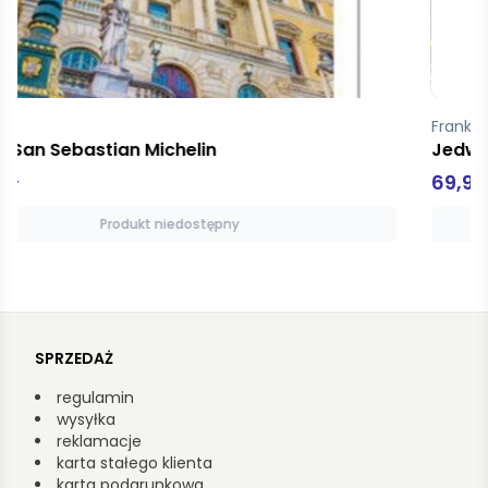
Frankopan Peter
Jedwabne szlaki
69,99 zł
Produkt niedostępny
SPRZEDAŻ
regulamin
wysyłka
reklamacje
karta stałego klienta
karta podarunkowa