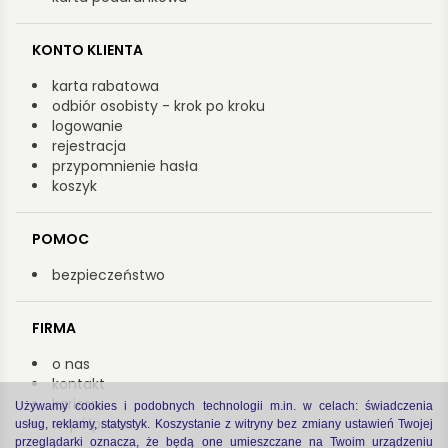
KONTO KLIENTA
karta rabatowa
odbiór osobisty - krok po kroku
logowanie
rejestracja
przypomnienie hasła
koszyk
POMOC
bezpieczeństwo
FIRMA
o nas
kontakt
kariera
Używamy cookies i podobnych technologii m.in. w celach: świadczenia
współpraca
usług, reklamy, statystyk. Koszystanie z witryny bez zmiany ustawień Twojej
przeglądarki oznacza, że będą one umieszczane na Twoim urządzeniu