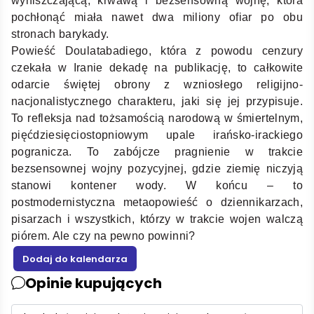
wyniszczającą, krwawą i bezsensowną wojnę, która
pochłonąć miała nawet dwa miliony ofiar po obu
stronach barykady.
Powieść Doulatabadiego, która z powodu cenzury
czekała w Iranie dekadę na publikację, to całkowite
odarcie świętej obrony z wzniosłego religijno-
nacjonalistycznego charakteru, jaki się jej przypisuje.
To refleksja nad tożsamością narodową w śmiertelnym,
pięćdziesięciostopniowym upale irańsko-irackiego
pogranicza. To zabójcze pragnienie w trakcie
bezsensownej wojny pozycyjnej, gdzie ziemię niczyją
stanowi kontener wody. W końcu – to
postmodernistyczna metaopowieść o dziennikarzach,
pisarzach i wszystkich, którzy w trakcie wojen walczą
piórem. Ale czy na pewno powinni?
Opinie kupujących