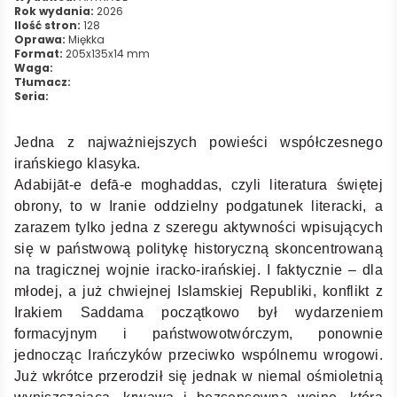
Rok wydania:
2026
Ilość stron:
128
Oprawa:
Miękka
Format:
205x135x14 mm
Waga:
Tłumacz:
Seria:
Jedna z najważniejszych powieści współczesnego
irańskiego klasyka.
Adabijāt-e defā-e moghaddas, czyli literatura świętej
obrony, to w Iranie oddzielny podgatunek literacki, a
zarazem tylko jedna z szeregu aktywności wpisujących
się w państwową politykę historyczną skoncentrowaną
na tragicznej wojnie iracko-irańskiej. I faktycznie – dla
młodej, a już chwiejnej Islamskiej Republiki, konflikt z
Irakiem Saddama początkowo był wydarzeniem
formacyjnym i państwowotwórczym, ponownie
jednocząc Irańczyków przeciwko wspólnemu wrogowi.
Już wkrótce przerodził się jednak w niemal ośmioletnią