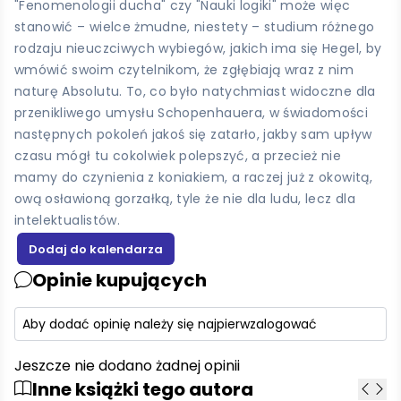
"Fenomenologii ducha" czy "Nauki logiki" może więc
stanowić – wielce żmudne, niestety – studium różnego
rodzaju nieuczciwych wybiegów, jakich ima się Hegel, by
wmówić swoim czytelnikom, że zgłębiają wraz z nim
naturę Absolutu. To, co było natychmiast widoczne dla
przenikliwego umysłu Schopenhauera, w świadomości
następnych pokoleń jakoś się zatarło, jakby sam upływ
czasu mógł tu cokolwiek polepszyć, a przecież nie
mamy do czynienia z koniakiem, a raczej już z okowitą,
ową osławioną gorzałką, tyle że nie dla ludu, lecz dla
intelektualistów.
Opinie kupujących
Aby dodać opinię należy się najpierw
zalogować
Jeszcze nie dodano żadnej opinii
Inne książki tego autora