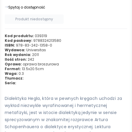
Spytaj o dostępność
Produkt niedostępny
Kod produktu:
039319
Kod paskowy:
9788324213580
ISBN:
978-83-242-1358-0
Wydawca:
Universitas
Rok wydania:
2011
Ilość stron:
242
Oprawa:
oprawa broszurowa
Format:
13.5x20.5cm
Waga:
0.3
Tłumacz:
Seria:
Dialektyka Hegla, która w pewnych kręgach uchodzi za
wykład niezwykle wyrafinowanej i hermetycznej
metafizyki, jest w istocie dialektyką jedynie w sensie
sprecyzowanym w znakomitej rozprawce Artura
Schopenhauera o dialektyce erystycznej. Lektura