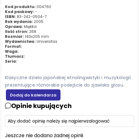
Kod produktu:
004760
Kod paskowy:
-
ISBN:
83-242-0504-7
Rok wydania:
2005
Oprawa:
Miękka
Ilość stron:
268
Rozmiar:
140x205 mm
Wydawnictwo:
Universitas
Format:
Waga:
Tłumacz:
Seria:
Klasyczne dzieło japońskiej etnolingwistyki i muzykologii
prezentujące różnorakie podejście do zjawiska głosu.
Opinie kupujących
Aby dodać opinię należy się najpierw
zalogować
Jeszcze nie dodano żadnej opinii