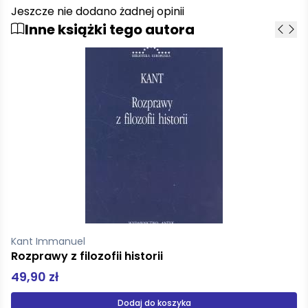
Jeszcze nie dodano żadnej opinii
Inne książki tego autora
Kant Immanuel
Uzasadnienie metafizyki mor
14,00 zł
yka
Dodaj do kosz