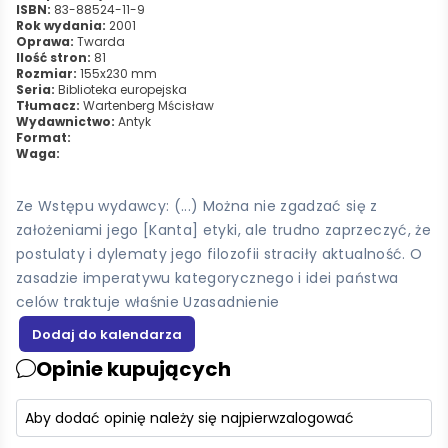
ISBN:
83-88524-11-9
Rok wydania:
2001
Oprawa:
Twarda
Ilość stron:
81
Rozmiar:
155x230 mm
Seria:
Biblioteka europejska
Tłumacz:
Wartenberg Mścisław
Wydawnictwo:
Antyk
Format:
Waga:
Ze Wstępu wydawcy: (...) Można nie zgadzać się z
założeniami jego [Kanta] etyki, ale trudno zaprzeczyć, że
postulaty i dylematy jego filozofii straciły aktualność. O
zasadzie imperatywu kategorycznego i idei państwa
celów traktuje właśnie Uzasadnienie
Opinie kupujących
Aby dodać opinię należy się najpierw
zalogować