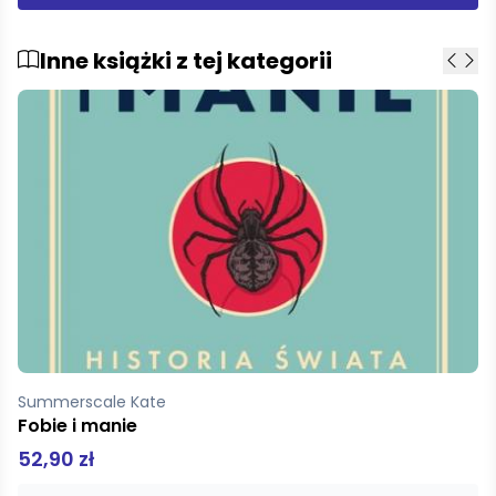
Inne książki z tej kategorii
scale Kate
Carr C
i manie
Moja 
zł
47,99 