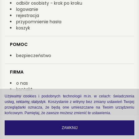
odbiór osobisty - krok po kroku
logowanie
rejestracja
przypomnienie hasła
koszyk
POMOC
bezpieczeństwo
FIRMA
o nas
kontakt
kariera
Używamy cookies i podobnych technologii m.in. w celach: świadczenia
współpraca
usług, reklamy, statystyk. Koszystanie z witryny bez zmiany ustawień Twojej
przeglądarki oznacza, że będą one umieszczane na Twoim urządzeniu
końcowym. Pamiętaj, że zawsze możesz zmienić te ustawienia.
Copyright by Arsenał 2022
zastrzeżenia prawne
|
polityka prywatności
ZAMKNIJ
code by
Software house Cogitech