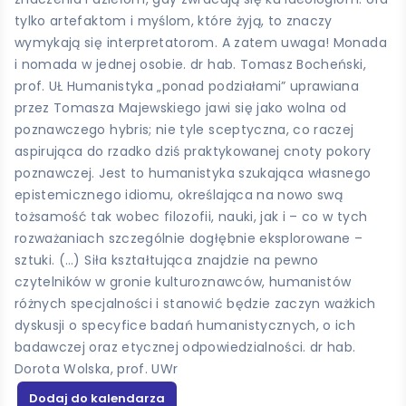
tylko artefaktom i myślom, które żyją, to znaczy
wymykają się interpretatorom. A zatem uwaga! Monada
i nomada w jednej osobie. dr hab. Tomasz Bocheński,
prof. UŁ Humanistyka „ponad podziałami” uprawiana
przez Tomasza Majewskiego jawi się jako wolna od
poznawczego hybris; nie tyle sceptyczna, co raczej
aspirująca do rzadko dziś praktykowanej cnoty pokory
poznawczej. Jest to humanistyka szukająca własnego
epistemicznego idiomu, określająca na nowo swą
tożsamość tak wobec filozofii, nauki, jak i – co w tych
rozważaniach szczególnie dogłębnie eksplorowane –
sztuki. (…) Siła kształtująca znajdzie na pewno
czytelników w gronie kulturoznawców, humanistów
różnych specjalności i stanowić będzie zaczyn ważkich
dyskusji o specyfice badań humanistycznych, o ich
badawczej oraz etycznej odpowiedzialności. dr hab.
Dorota Wolska, prof. UWr