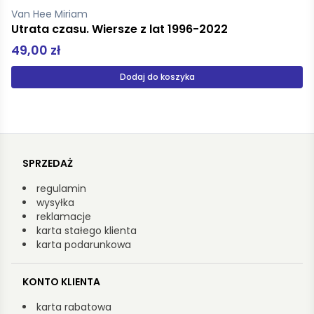
Barnes Jennifer Lynn
The Grandest Game. Tom 1. Największa gra
35,99 zł
44,99 zł
Dodaj do koszyka
SPRZEDAŻ
regulamin
wysyłka
reklamacje
karta stałego klienta
karta podarunkowa
KONTO KLIENTA
karta rabatowa