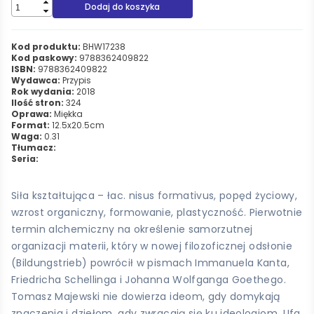
Dodaj do koszyka
Kod produktu:
BHW17238
Kod paskowy:
9788362409822
ISBN:
9788362409822
Wydawca:
Przypis
Rok wydania:
2018
Ilość stron:
324
Oprawa:
Miękka
Format:
12.5x20.5cm
Waga:
0.31
Tłumacz:
Seria:
Siła kształtująca – łac. nisus formativus, popęd życiowy,
wzrost organiczny, formowanie, plastyczność. Pierwotnie
termin alchemiczny na określenie samorzutnej
organizacji materii, który w nowej filozoficznej odsłonie
(Bildungstrieb) powrócił w pismach Immanuela Kanta,
Friedricha Schellinga i Johanna Wolfganga Goethego.
Tomasz Majewski nie dowierza ideom, gdy domykają
znaczenia i dziełom, gdy zwracają się ku ideologiom. Ufa