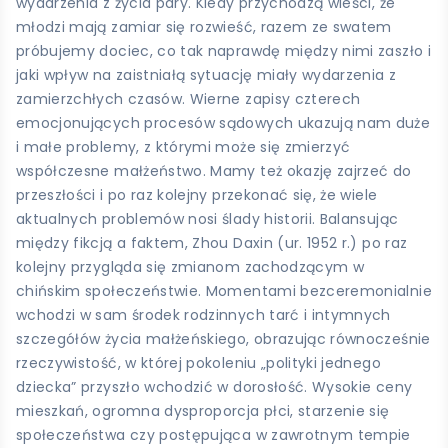
wydarzenia z życia pary. Kiedy przychodzą wieści, że
młodzi mają zamiar się rozwieść, razem ze swatem
próbujemy dociec, co tak naprawdę między nimi zaszło i
jaki wpływ na zaistniałą sytuację miały wydarzenia z
zamierzchłych czasów. Wierne zapisy czterech
emocjonujących procesów sądowych ukazują nam duże
i małe problemy, z którymi może się zmierzyć
współczesne małżeństwo. Mamy też okazję zajrzeć do
przeszłości i po raz kolejny przekonać się, że wiele
aktualnych problemów nosi ślady historii. Balansując
między fikcją a faktem, Zhou Daxin (ur. 1952 r.) po raz
kolejny przygląda się zmianom zachodzącym w
chińskim społeczeństwie. Momentami bezceremonialnie
wchodzi w sam środek rodzinnych tarć i intymnych
szczegółów życia małżeńskiego, obrazując równocześnie
rzeczywistość, w której pokoleniu „polityki jednego
dziecka” przyszło wchodzić w dorosłość. Wysokie ceny
mieszkań, ogromna dysproporcja płci, starzenie się
społeczeństwa czy postępująca w zawrotnym tempie