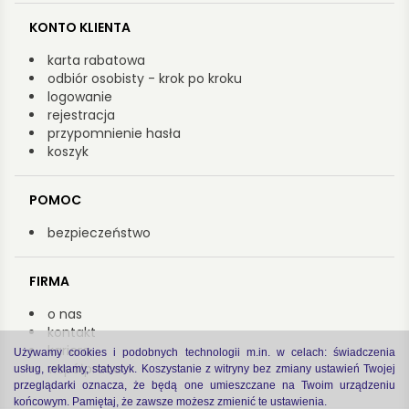
KONTO KLIENTA
karta rabatowa
odbiór osobisty - krok po kroku
logowanie
rejestracja
przypomnienie hasła
koszyk
POMOC
bezpieczeństwo
FIRMA
o nas
kontakt
kariera
Używamy cookies i podobnych technologii m.in. w celach: świadczenia
współpraca
usług, reklamy, statystyk. Koszystanie z witryny bez zmiany ustawień Twojej
przeglądarki oznacza, że będą one umieszczane na Twoim urządzeniu
końcowym. Pamiętaj, że zawsze możesz zmienić te ustawienia.