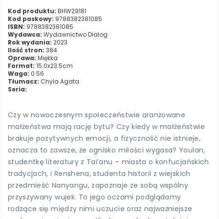
Kod produktu:
BHW29181
Kod paskowy:
9788382381085
ISBN:
9788382381085
Wydawca:
Wydawnictwo Dialog
Rok wydania:
2023
Ilość stron:
384
Oprawa:
Miękka
Format:
15.0x23.5cm
Waga:
0.56
Tłumacz:
Chyla Agata
Seria:
Czy w nowoczesnym społeczeństwie aranżowane
małżeństwa mają rację bytu? Czy kiedy w małżeństwie
brakuje pozytywnych emocji, a fizyczność nie istnieje,
oznacza to zawsze, że ognisko miłości wygasa? Youlan,
studentkę literatury z Tai’anu – miasta o konfucjańskich
tradycjach, i Renshena, studenta historii z wiejskich
przedmieść Nanyangu, zapoznaje ze sobą wspólny
przyszywany wujek. To jego oczami podglądamy
rodzące się między nimi uczucie oraz najważniejsze