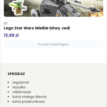
Gierak Krzysztof,Pollok Emilia
Algarve Pascal Lajt
21,52 zł
26,90 zł
Dodaj do koszyka
SPRZEDAŻ
regulamin
wysyłka
reklamacje
karta stałego klienta
karta podarunkowa